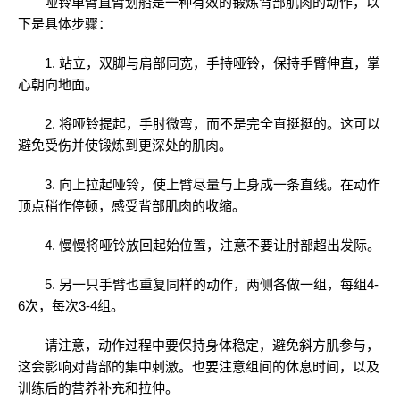
哑铃单臂直臂划船是一种有效的锻炼背部肌肉的动作，以
下是具体步骤：
1. 站立，双脚与肩部同宽，手持哑铃，保持手臂伸直，掌
心朝向地面。
2. 将哑铃提起，手肘微弯，而不是完全直挺挺的。这可以
避免受伤并使锻炼到更深处的肌肉。
3. 向上拉起哑铃，使上臂尽量与上身成一条直线。在动作
顶点稍作停顿，感受背部肌肉的收缩。
4. 慢慢将哑铃放回起始位置，注意不要让肘部超出发际。
5. 另一只手臂也重复同样的动作，两侧各做一组，每组4-
6次，每次3-4组。
请注意，动作过程中要保持身体稳定，避免斜方肌参与，
这会影响对背部的集中刺激。也要注意组间的休息时间，以及
训练后的营养补充和拉伸。