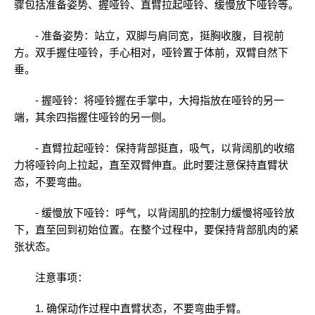
骤包括准备姿势、握哑铃、直臂拉起哑铃、缓慢放下哑铃等。
- 准备姿势：站立，双脚与肩同宽，挺胸收腹，目视前
方。双手握住哑铃，手心相对，哑铃置于体前，双臂自然下
垂。
- 握哑铃：将哑铃握在手掌中，大拇指放在哑铃的另一
端，其余四指握住哑铃的另一侧。
- 直臂拉起哑铃：保持背部挺直，吸气，以背阔肌的收缩
力将哑铃向上拉起，直至双臂伸直。此时要注意保持直臂状
态，不要弯曲。
- 缓慢放下哑铃：呼气，以背阔肌的控制力缓慢将哑铃放
下，直至回到初始位置。在整个过程中，要保持背部肌肉的紧
张状态。
注意事项：
1. 确保动作过程中直臂状态，不要弯曲手臂。